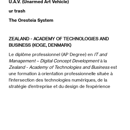
U.A.V. (Unarmed Art Vehicle)
ur trash
The Oresteia System
ZEALAND - ACADEMY OF TECHNOLOGIES AND
BUSINESS (KOGE, DENMARK)
Le diplôme professionnel (AP Degree) en
IT and
Management – Digital Concept Development
à la
Zealand - Academy of Technologies and Business
est
une formation à orientation professionnelle située à
l’intersection des technologies numériques, de la
stratégie d’entreprise et du design de l’expérience
utilisateur. Le programme permet aux étudiants
d’acquérir des compétences en modèles économiques
numériques, en développement
front-end
, en
production de contenus, en design UX/UI, en
compréhension des données et en marketing digital.
Structuré autour d’un apprentissage par projets et