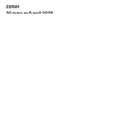
ZERØ1
30 mars au 6 avril 2026
Festival des arts hybrides
et cultures numériques
Programmation
Archives
Infos & partenaires
Contacts
Email
Réseaux
Instagram