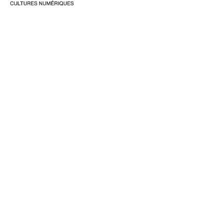
ZERØ1
30 mars au 6 avril 2026
Festival des arts hybrides
et cultures numériques
Programmation
Archives
Infos & partenaires
Contacts
Email