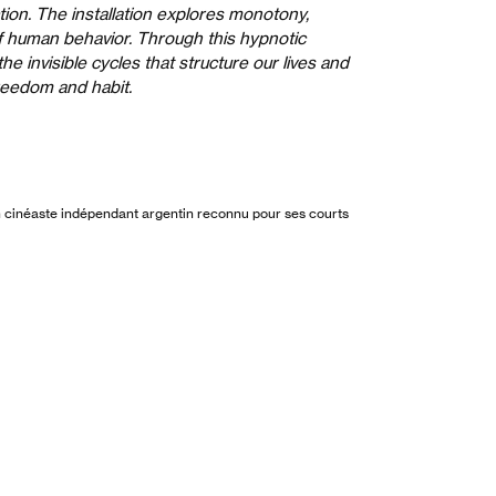
ion. The installation explores monotony,
of human behavior. Through this hypnotic
the invisible cycles that structure our lives and
freedom and habit.
un cinéaste indépendant argentin reconnu pour ses courts
primés à l’international. Il réalise, anime et illustre ses
ns de nombreux festivals. Il collabore aussi en tant que
ur freelance.
 Argentinian independent filmmaker renowned for his
aimed animated short films. He directs, animates, and
s, which are screened at numerous festivals. He also
eelance director and animator.