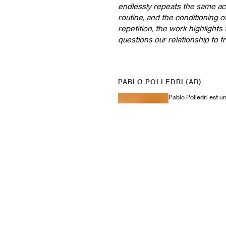
endlessly repeats the same act
routine, and the conditioning 
repetition, the work highlights 
questions our relationship to 
PABLO POLLEDRI (AR)
Pablo Polledri est 
métrages d’animation 
œuvres, diffusées da
directeur et animate
Pablo Polledri is an
internationally accl
illustrates his work
collaborates as a fr
Website
Chaine vidéo
Instagram
LinkedIn