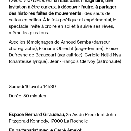
Quitter son caillou
est
un saut dans l’imaginaire, une
invitation à être curieux, à découvrir l’autre, à partager
des histoires faites de mouvements
: des sauts de
caillou en caillou. À la fois poétique et expérimental, le
spectacle invite à croire en soi et à suivre ses rêves,
même les plus fous.
Avec les témoignages de Arnoud Samba (danseur
chorégraphe), Floriane Obrecht (sage-femme), Éloïse
Dufresne de Beaucourt (agricultrice), Cyrielle Ndjiki Nya
(chanteuse lyrique), Jean-François Clervoy (astronaute)
…
Samedi 16 avril à 14h30
Durée: 50 minutes
Espace Bernard Giraudeau,
25 Av. du Président John
Fitzgerald Kennedy, 17000 La Rochelle
En partenariat avec le Carré Amelot