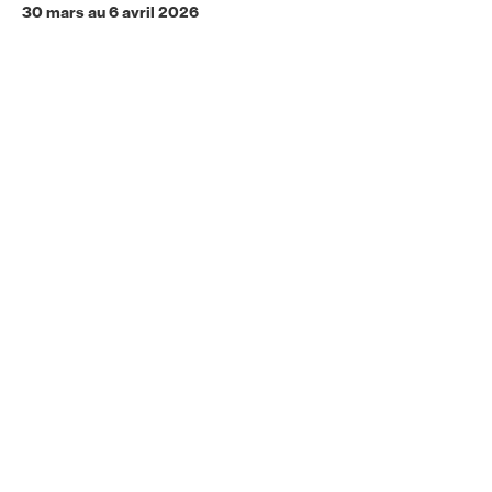
30 mars au 6 avril 2026
Festival des arts hybrides
et cultures numériques
Programmation
Archives
Infos & partenaires
Contacts
Email
Réseaux
Instagram
Facebook
LinkedIn